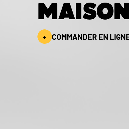
MAISO
Avis
Mon Compte
+
COMMANDER EN LIGN
Notre Restaurant
Zones de Livraison