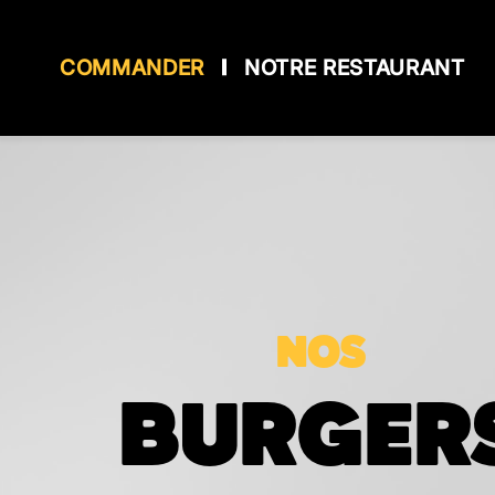
COMMANDER
NOTRE RESTAURANT
Accueil
Allergènes
Charte Qualité
C.G.V
Contact
NOS
Mentions Légales
BURGER
Mobile
Programme De Fidélité