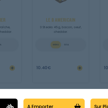
IER
LE B AMERICAIN
raîche,
3 Steaks 45g, bacon, oeuf,
heddar.
cheddar.
UL
MENU
SEUL
10.40
€
1
A Emporter
Sur P