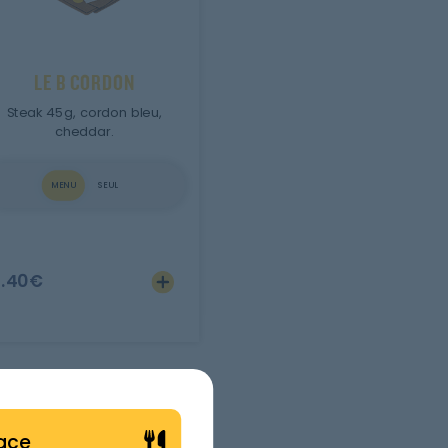
LE B CORDON
Steak 45g, cordon bleu,
cheddar.
MENU
SEUL
0.40
€
lace