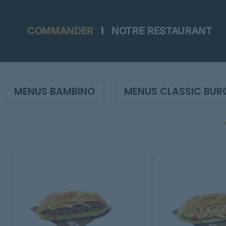
COMMANDER
NOTRE RESTAURANT
Accueil
Allergènes
MENUS BAMBINO
MENUS CLASSIC BUR
Charte Qualité
C.G.V
Contact
Mentions Légales
Mobile
Programme De Fidélité