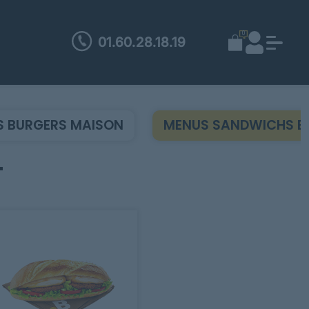
0
01.60.28.18.19
 BURGERS MAISON
MENUS SANDWICHS B