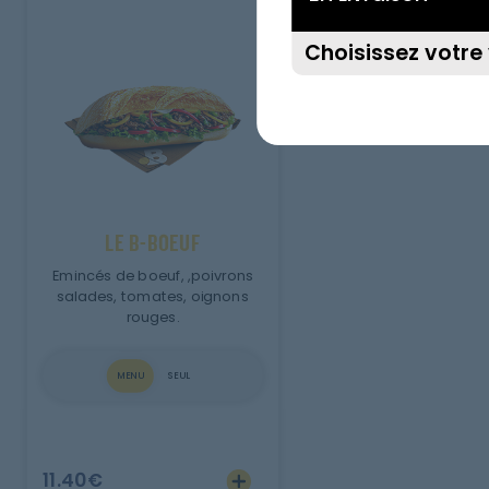
LE B-BOEUF
Emincés de boeuf, ,poivrons
salades, tomates, oignons
rouges.
MENU
SEUL
11.40
€